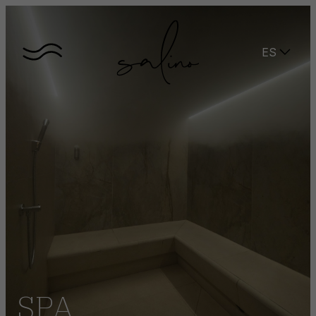
ES
SPA