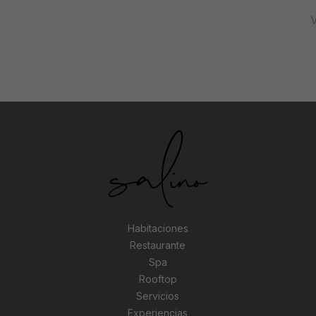
V
Habitaciones
Restaurante
Spa
Rooftop
Servicios
Experiencias