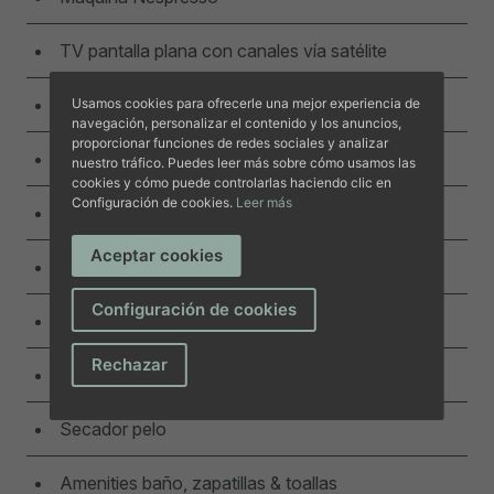
TV pantalla plana con canales vía satélite
Insonorización
Usamos cookies para ofrecerle una mejor experiencia de
navegación, personalizar el contenido y los anuncios,
proporcionar funciones de redes sociales y analizar
Escritorio
nuestro tráfico. Puedes leer más sobre cómo usamos las
cookies y cómo puede controlarlas haciendo clic en
Configuración de cookies.
Leer más
Minibar
Aceptar cookies
Caja seguridad
Configuración de cookies
Wifi
Rechazar
Baño privado con ducha
Secador pelo
Amenities baño, zapatillas & toallas