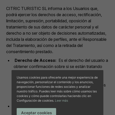
CITRIC TURISTIC SL informa a los Usuarios que,
podrá ejercer los derechos de acceso, rectificación,
limitación, supresión, portabilidad, oposición al
tratamiento de sus datos de carácter personal y el
derecho a no ser objeto de decisiones automatizadas,
incluida la elaboración de perfiles, ante el Responsable
del Tratamiento, así como a la retirada del
consentimiento prestado.
Derecho de Acceso:
Es el derecho del usuario a
obtener confirmación sobre si se están tratando
sus datos y, en tal caso, los concretos datos
Usamos cookies para ofrecerle una mejor experiencia de
personales tratados y la información legal del
navegación, personalizar el contenido y los anuncios,
tratamiento (finalidades, base legitimadora, plazos
proporcionar funciones de redes sociales y analizar
de conservación, cesiones, origen de los datos,
nuestro tráfico. Puedes leer más sobre cómo usamos las
cookies y cómo puede controlarlas haciendo clic en
etc.).
Configuración de cookies.
Leer más
Derecho de Rectificación:
Es el derecho del
afectado a que se modifiquen los datos que
Aceptar cookies