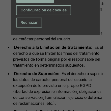
resulten ser inexactos o incompletos. En relación a
la página web, sólo podrá satisfacerse en relación
Configuración de cookies
a aquella información que se encuentre bajo el
control del sitio web, por ejemplo, eliminar
Rechazar
comentarios publicados en la propia página,
imágenes o contenidos web donde consten datos
de carácter personal del usuario.
Derecho a la Limitación de tratamiento:
Es el
derecho a que se limiten los fines del tratamiento
previstos de forma original por el responsable del
tratamiento en determinados supuestos.
Derecho de Supresión:
Es el derecho a suprimir
los datos de carácter personal del usuario, a
excepción de lo previsto en el propio RGPD
(libertad de expresión e información, obligaciones
de conservación, formulación, ejercicio o defensa
de reclamaciones, etc.).