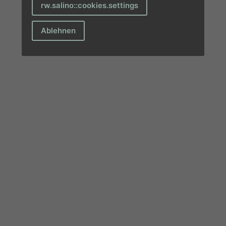
rw.salino::cookies.settings
Ablehnen