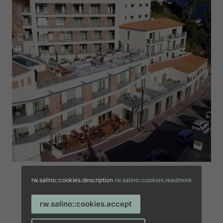
rw.salino::cookies.description
rw.salino::cookies.readmore
rw.salino::cookies.accept